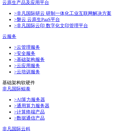
云原生产品及应用平台
>非凡国际研云 研制一体化工业互联网解决方案
>磐云 云原生PaaS平台
>非凡国际云印 数字化文印管理平台
云服务
>云管理服务
>安全服务
>基础架构服务
>云应用服务
>云培训服务
基础架构软硬件
非凡国际鲲泰
>AI算力服务器
>通用算力服务器
>计算终端产品
>数据通信产品
非凡国际云科