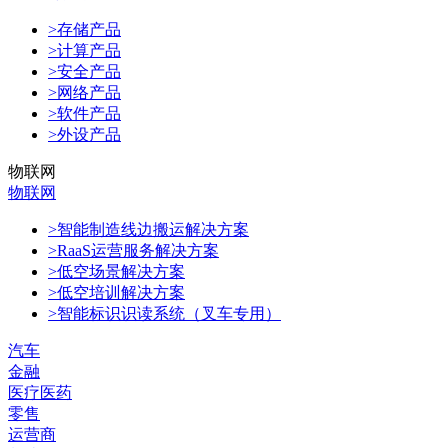
>存储产品
>计算产品
>安全产品
>网络产品
>软件产品
>外设产品
物联网
物联网
>智能制造线边搬运解决方案
>RaaS运营服务解决方案
>低空场景解决方案
>低空培训解决方案
>智能标识识读系统（叉车专用）
汽车
金融
医疗医药
零售
运营商